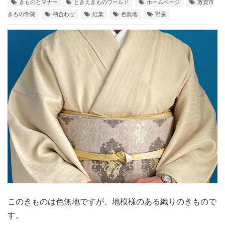
きものとマナー
ときえきものワールド
ホームページ
敦賀市
きもの学院
柄合わせ
紅葉
色無地
野蚕
このきものは色無地ですが、地模様のある織りのきもので
す。