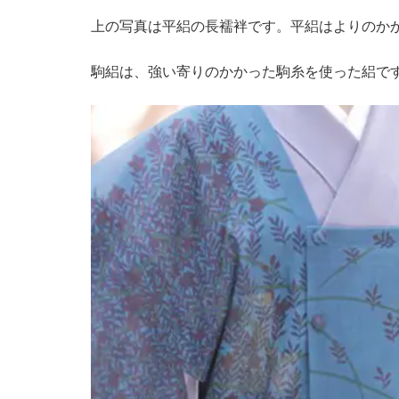
上の写真は平絽の長襦袢です。平絽はよりのか
駒絽は、強い寄りのかかった駒糸を使った絽で