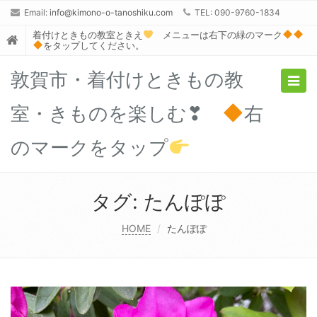
Email:
info@kimono-o-tanoshiku.com
TEL: 090-9760-1834
着付けときもの教室ときえ
メニューは右下の緑のマーク
をタップしてください。
敦賀市・着付けときもの教
Togg
navig
室・きものを楽しむ❣
右
のマークをタップ
タグ:
たんぽぽ
HOME
たんぽぽ