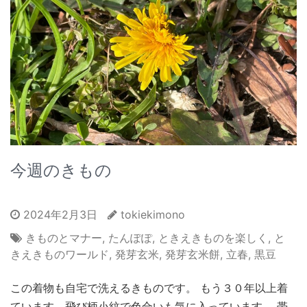
今週のきもの
2024年2月3日
tokiekimono
きものとマナー
,
たんぽぽ
,
ときえきものを楽しく
,
と
きえきものワールド
,
発芽玄米
,
発芽玄米餅
,
立春
,
黒豆
この着物も自宅で洗えるきものです。 もう３０年以上着
ています。飛び柄小紋で色合いも気に入っています。 帯