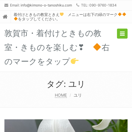
Email:
info@kimono-o-tanoshiku.com
TEL: 090-9760-1834
着付けときもの教室ときえ
メニューは右下の緑のマーク
をタップしてください。
敦賀市・着付けときもの教
Togg
navig
室・きものを楽しむ❣
右
のマークをタップ
タグ:
ユリ
HOME
ユリ