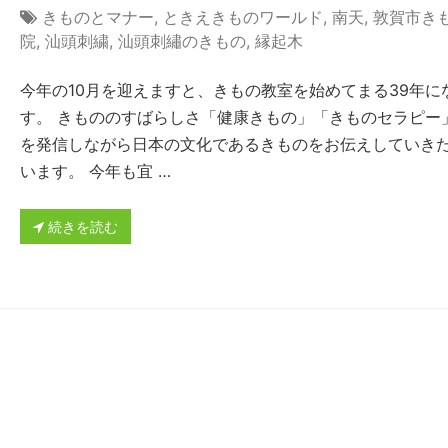
きものとマナー
,
ときえきものワールド
,
南天
,
敦賀市き
院
,
汕頭刺繍
,
汕頭刺繡のきもの
,
縁起木
今年の10月を迎えますと、きもの教室を始めてまる39年に
す。 きもののすばらしさ「健康きもの」「きものセラピー
を発信しながら日本の文化であるきものをお伝えしていき
います。 今年も宜 …
続きを読む