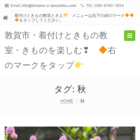
Email:
info@kimono-o-tanoshiku.com
TEL: 090-9760-1834
着付けときもの教室ときえ
メニューは右下の緑のマーク
をタップしてください。
敦賀市・着付けときもの教
Togg
navig
室・きものを楽しむ❣
右
のマークをタップ
タグ:
秋
HOME
秋