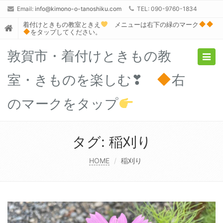
Email:
info@kimono-o-tanoshiku.com
TEL: 090-9760-1834
着付けときもの教室ときえ
メニューは右下の緑のマーク
をタップしてください。
敦賀市・着付けときもの教
Togg
navig
室・きものを楽しむ❣
右
のマークをタップ
タグ:
稲刈り
HOME
稲刈り