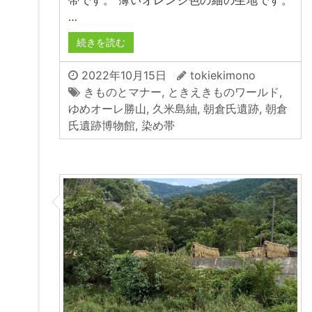
帯です。 薄いオレンジ色の紬の生地です。
…
続きを読む
2022年10月15日
tokiekimono
きものとマナー
,
ときえきものワールド
,
ゆめオーレ勝山
,
久米島紬
,
朝倉氏遺跡
,
朝倉
氏遺跡博物館
,
染め帯