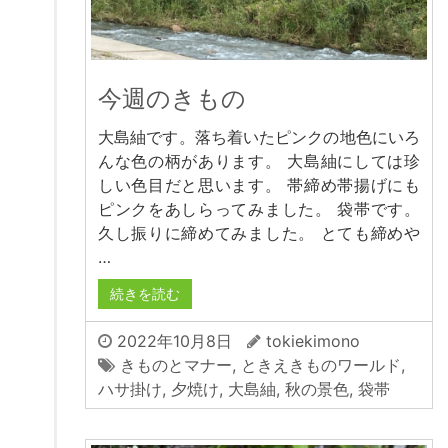
今週のきもの
大島紬です。落ち着いたピンクの地色にいろ
んな色の柄があります。 大島紬にしては珍
しい色目だと思います。 帯締め帯揚げにも
ピンクをあしらってみました。 袋帯です。
久し振りに締めてみました。 とても締めや
…
続きを読む
2022年10月8日
tokiekimono
きものとマナー
,
ときえきものワールド
,
ハサ掛け
,
夕焼け
,
大島紬
,
秋の景色
,
袋帯