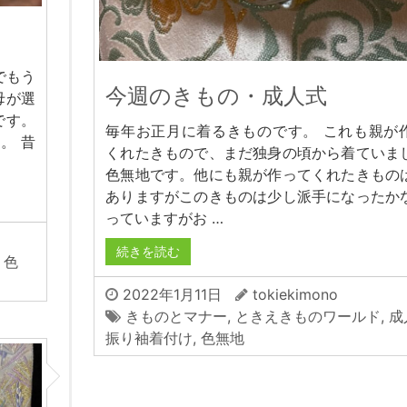
でもう
今週のきもの・成人式
母が選
です。
毎年お正月に着るきものです。 これも親が
。 昔
くれたきもので、まだ独身の頃から着ていま
色無地です。他にも親が作ってくれたきもの
ありますがこのきものは少し派手になったか
っていますがお …
続きを読む
,
色
2022年1月11日
tokiekimono
きものとマナー
,
ときえきものワールド
,
成
振り袖着付け
,
色無地