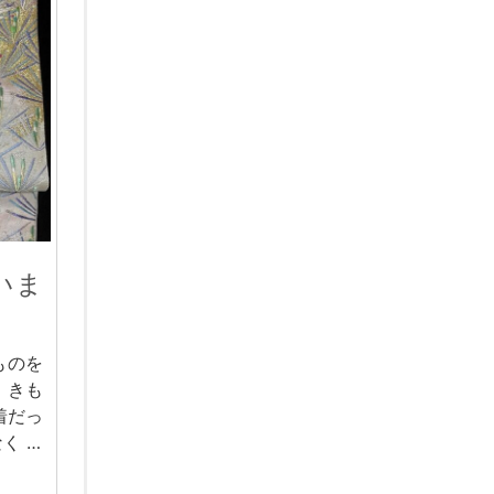
いま
ものを
、きも
着だっ
く …