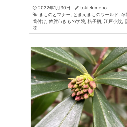
2022年1月30日
tokiekimono
きものとマナー
,
ときえきものワールド
,
卒
着付け
,
敦賀市きもの学院
,
格子柄
,
江戸小紋
,
花