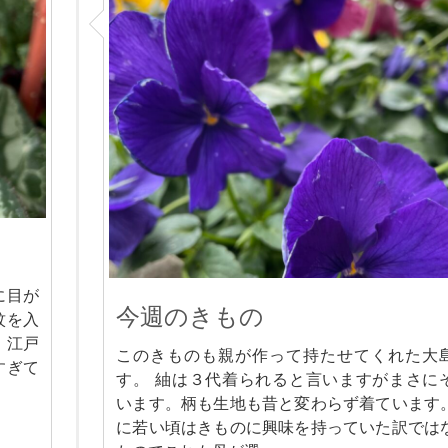
に目が
今週のきもの
紋を入
、江戸
このきものも親が作って持たせてくれた大
すぎて
す。 紬は３代着られると言いますがまさに
います。柄も生地も昔と変わらず着ています
に若い頃はきものに興味を持っていた訳では