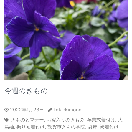
今週のきもの
2022年1月23日
tokiekimono
きものとマナー
,
お嫁入りのきもの
,
卒業式着付け
,
大
島紬
,
振り袖着付け
,
敦賀市きもの学院
,
袋帯
,
袴着付け