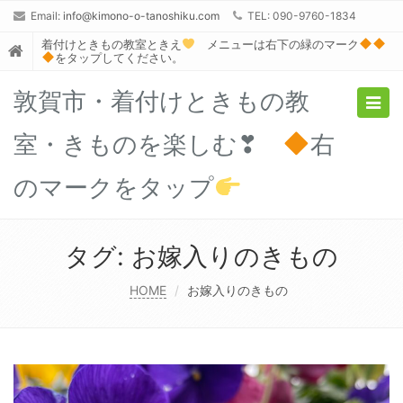
Email:
info@kimono-o-tanoshiku.com
TEL: 090-9760-1834
着付けときもの教室ときえ
メニューは右下の緑のマーク
をタップしてください。
敦賀市・着付けときもの教
Togg
navig
室・きものを楽しむ❣
右
のマークをタップ
タグ:
お嫁入りのきもの
HOME
お嫁入りのきもの