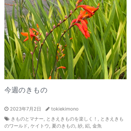
今週のきもの
2023年7月2日
tokiekimono
きものとマナー
,
ときえきものを楽しく！
,
ときえきも
のワールド
,
ケイトウ
,
夏のきもの
,
紗
,
絽
,
金魚