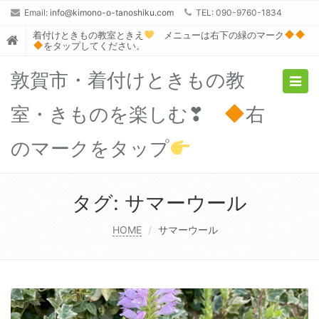
Email:
info@kimono-o-tanoshiku.com
TEL: 090-9760-1834
着付けときもの教室ときえ
メニューは右下の緑のマーク
をタップしてください。
敦賀市・着付けときもの教
Togg
navig
室・きものを楽しむ❣
右
のマークをタップ
タグ:
サマーウール
HOME
サマーウール