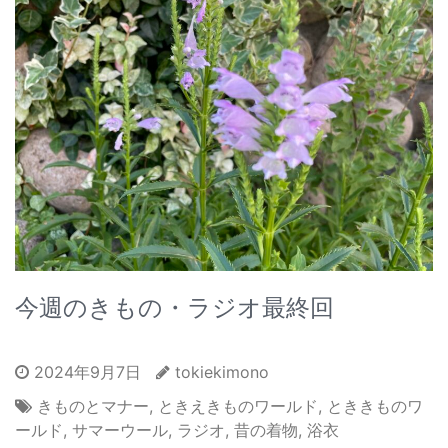
今週のきもの・ラジオ最終回
2024年9月7日
tokiekimono
きものとマナー
,
ときえきものワールド
,
とききものワ
ールド
,
サマーウール
,
ラジオ
,
昔の着物
,
浴衣