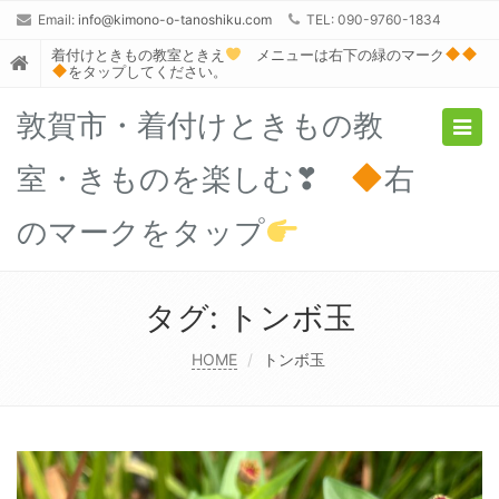
Email:
info@kimono-o-tanoshiku.com
TEL: 090-9760-1834
着付けときもの教室ときえ
メニューは右下の緑のマーク
をタップしてください。
敦賀市・着付けときもの教
Togg
navig
室・きものを楽しむ❣
右
のマークをタップ
タグ:
トンボ玉
HOME
トンボ玉