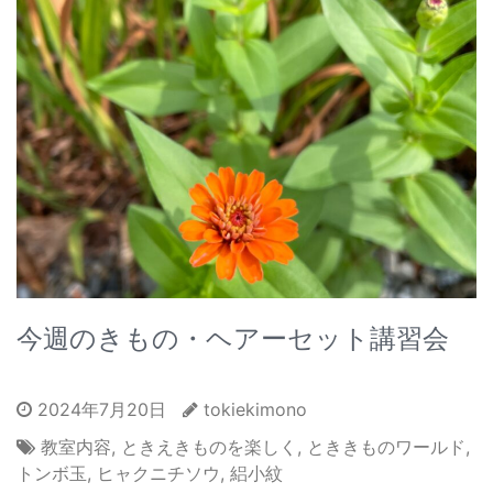
今週のきもの・ヘアーセット講習会
2024年7月20日
tokiekimono
教室内容
,
ときえきものを楽しく
,
とききものワールド
,
トンボ玉
,
ヒャクニチソウ
,
絽小紋