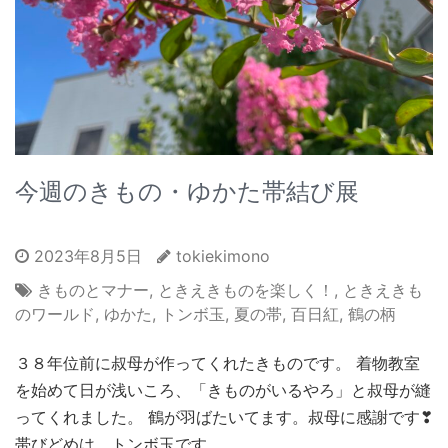
今週のきもの・ゆかた帯結び展
2023年8月5日
tokiekimono
きものとマナー
,
ときえきものを楽しく！
,
ときえきも
のワールド
,
ゆかた
,
トンボ玉
,
夏の帯
,
百日紅
,
鶴の柄
３８年位前に叔母が作ってくれたきものです。 着物教室
を始めて日が浅いころ、「きものがいるやろ」と叔母が縫
ってくれました。 鶴が羽ばたいてます。叔母に感謝です❣
帯びどめは、トンボ玉です。 …