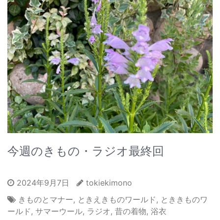
今週のきもの・ラジオ最終回
2024年9月7日
tokiekimono
きものとマナー
,
ときえきものワールド
,
とききものワ
ールド
,
サマーウール
,
ラジオ
,
昔の着物
,
浴衣