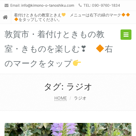
Email:
info@kimono-o-tanoshiku.com
TEL: 090-9760-1834
着付けときもの教室ときえ
メニューは右下の緑のマーク
をタップしてください。
敦賀市・着付けときもの教
Togg
navig
室・きものを楽しむ❣
右
のマークをタップ
タグ:
ラジオ
HOME
ラジオ