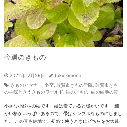
今週のきもの
2022年12月29日
tokiekimono
きものとマナー
,
冬至
,
敦賀市きもの学院
,
敦賀市きも
の学院ときえきものワールド
,
紬のきもの
,
紬の紬地の帯
小さな小紋柄の紬です。紬は着ていると暖かいです。 細
かい柄がいっぱいあるので、帯はシンプルなものにしまし
た。 この帯も紬地で、初めて使うときにどちらをお太鼓