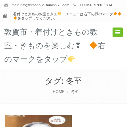
Email:
info@kimono-o-tanoshiku.com
TEL: 090-9760-1834
着付けときもの教室ときえ
メニューは右下の緑のマーク
をタップしてください。
敦賀市・着付けときもの教
Togg
navig
室・きものを楽しむ❣
右
のマークをタップ
タグ:
冬至
HOME
冬至