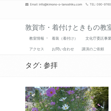
Email:
info@kimono-o-tanoshiku.com
TEL: 090-976
敦賀市・着付けときもの教
教室情報
着装（着付け）
文化庁委託事
アクセス
お問い合わせ
講演のご依頼
タグ:
参拝