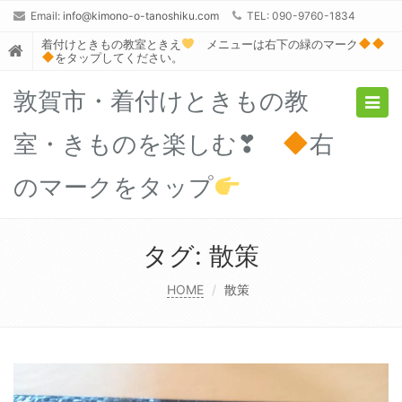
Email:
info@kimono-o-tanoshiku.com
TEL: 090-9760-1834
着付けときもの教室ときえ
メニューは右下の緑のマーク
をタップしてください。
敦賀市・着付けときもの教
Togg
navig
室・きものを楽しむ❣
右
のマークをタップ
タグ:
散策
HOME
散策