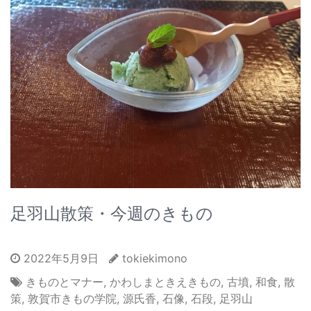
足羽山散策・今週のきもの
2022年5月9日
tokiekimono
きものとマナー
,
かわしまときえきもの
,
古墳
,
和食
,
散
策
,
敦賀市きもの学院
,
源氏香
,
石像
,
石段
,
足羽山