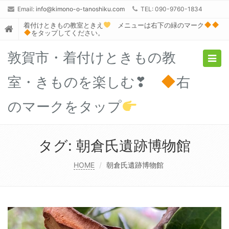
Email:
info@kimono-o-tanoshiku.com
TEL: 090-9760-1834
着付けときもの教室ときえ
メニューは右下の緑のマーク
をタップしてください。
敦賀市・着付けときもの教
Togg
navig
室・きものを楽しむ❣
右
のマークをタップ
タグ:
朝倉氏遺跡博物館
HOME
朝倉氏遺跡博物館