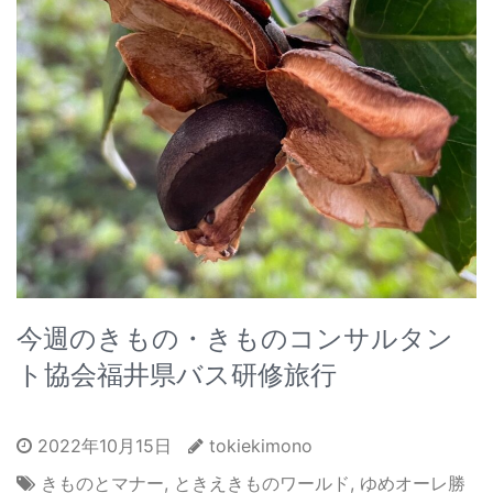
今週のきもの・きものコンサルタン
ト協会福井県バス研修旅行
2022年10月15日
tokiekimono
きものとマナー
,
ときえきものワールド
,
ゆめオーレ勝