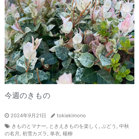
今週のきもの
2024年9月21日
tokiekimono
きものとマナー
,
ときえきものを楽しく
,
ぶどう
,
中秋
の名月
,
初雪カズラ
,
単衣
,
楊柳