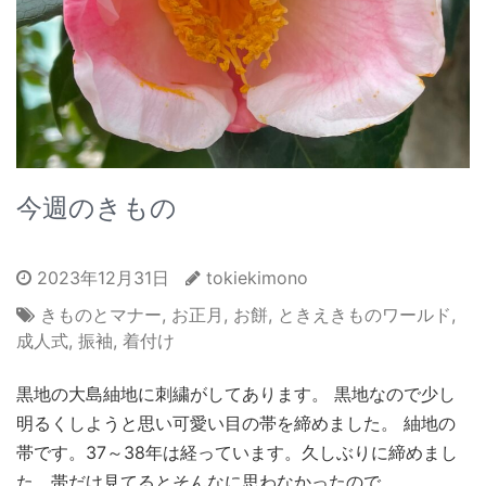
今週のきもの
2023年12月31日
tokiekimono
きものとマナー
,
お正月
,
お餅
,
ときえきものワールド
,
成人式
,
振袖
,
着付け
黒地の大島紬地に刺繍がしてあります。 黒地なので少し
明るくしようと思い可愛い目の帯を締めました。 紬地の
帯です。37～38年は経っています。久しぶりに締めまし
た。帯だけ見てるとそんなに思わなかったので …