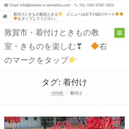
Email:
info@kimono-o-tanoshiku.com
TEL: 090-9760-1834
着付けときもの教室ときえ
メニューは右下の緑のマーク
をタップしてください。
敦賀市・着付けときもの教
Togg
navig
室・きものを楽しむ❣
右
のマークをタップ
タグ:
着付け
HOME
着付け