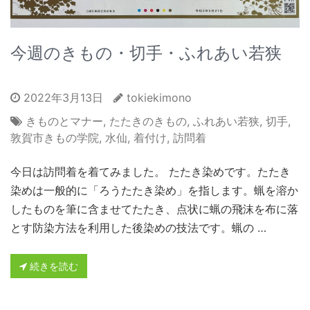
今週のきもの・切手・ふれあい若狭
2022年3月13日
tokiekimono
きものとマナー
,
たたきのきもの
,
ふれあい若狭
,
切手
,
敦賀市きもの学院
,
水仙
,
着付け
,
訪問着
今日は訪問着を着てみました。 たたき染めです。たたき
染めは一般的に「ろうたたき染め」を指します。蝋を溶か
したものを筆に含ませてたたき、点状に蝋の飛沫を布に落
とす防染方法を利用した後染めの技法です。蝋の …
続きを読む