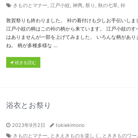
きものとマナー
,
江戸小紋
,
神輿
,
祭り
,
秋の七草
,
裃
敦賀祭りも終わりました。 裃の着付けも少しお手伝いしま
江戸小紋の柄はこの裃の柄から来ています。 江戸小紋のす
はありませんが一部を上げてみました。 いろんな柄があり
ね。 柄が多種多様な …
続きを読む
浴衣とお祭り
2023年9月2日
tokiekimono
きものとマナー
,
ときえきものを楽しく
,
とききものワー