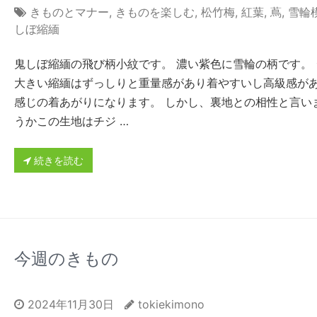
きものとマナー
,
きものを楽しむ
,
松竹梅
,
紅葉
,
蔦
,
雪輪
しぼ縮緬
鬼しぼ縮緬の飛び柄小紋です。 濃い紫色に雪輪の柄です。 
大きい縮緬はずっしりと重量感があり着やすいし高級感が
感じの着あがりになります。 しかし、裏地との相性と言い
うかこの生地はチジ …
続きを読む
今週のきもの
2024年11月30日
tokiekimono