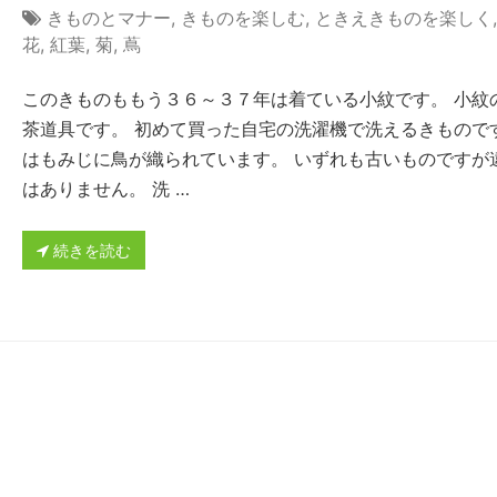
きものとマナー
,
きものを楽しむ
,
ときえきものを楽しく
花
,
紅葉
,
菊
,
蔦
このきものももう３６～３７年は着ている小紋です。 小紋
茶道具です。 初めて買った自宅の洗濯機で洗えるきものです
はもみじに鳥が織られています。 いずれも古いものですが
はありません。 洗 …
続きを読む