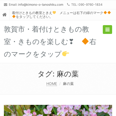
Email:
info@kimono-o-tanoshiku.com
TEL: 090-9760-1834
着付けときもの教室ときえ
メニューは右下の緑のマーク
をタップしてください。
敦賀市・着付けときもの教
Togg
navig
室・きものを楽しむ❣
右
のマークをタップ
タグ:
麻の葉
HOME
麻の葉