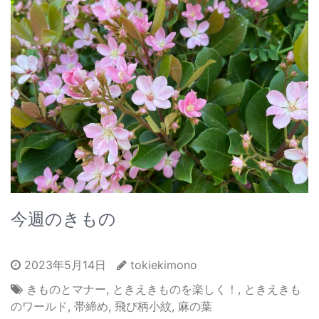
今週のきもの
2023年5月14日
tokiekimono
きものとマナー
,
ときえきものを楽しく！
,
ときえきも
のワールド
,
帯締め
,
飛び柄小紋
,
麻の葉