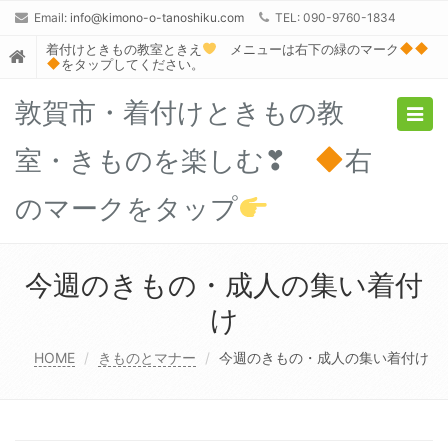
Email:
info@kimono-o-tanoshiku.com
TEL: 090-9760-1834
着付けときもの教室ときえ
メニューは右下の緑のマーク
をタップしてください。
敦賀市・着付けときもの教
Togg
navig
室・きものを楽しむ❣
右
のマークをタップ
今週のきもの・成人の集い着付
け
HOME
きものとマナー
今週のきもの・成人の集い着付け