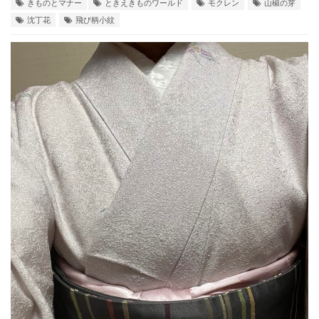
きものとマナー
ときえきものワールド
モクレン
山椒の芽
沈丁花
飛び柄小紋