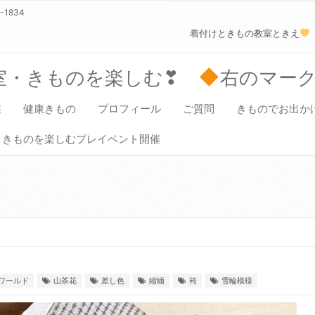
0-1834
着付けときもの教室ときえ
室・きものを楽しむ❣
右のマー
業
健康きもの
プロフィール
ご質問
きものでお出か
きものを楽しむプレイベント開催
ワールド
山茶花
差し色
縮緬
袴
雪輪模様