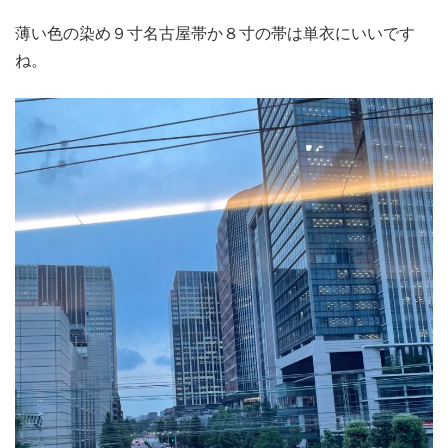
薄い色の染め９寸名古屋帯か８寸の帯は単衣にいいです
ね。