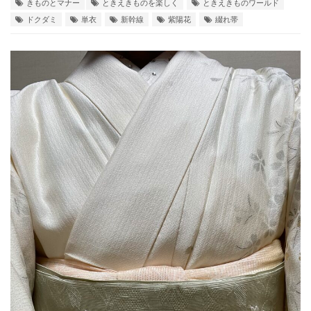
きものとマナー
ときえきものを楽しく
ときえきものワールド
ドクダミ
単衣
新幹線
紫陽花
綴れ帯